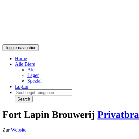
Toggle navigation
Home
Alle Biere
Ale
Lager
Spezial
Log-in
Fort Lapin Brouwerij
Privatbra
Zur
Website.
Fort Lapin Brouwerij Koolkerkse Steenweg 32, 8000 Brugge, Belgie
Alle Biere aus
Fort Lapin Brouwerij
im Test:
Sortieren nach:
Name
|
Note
|
Eigene Bewertung
|
Sorte
|
Konzern
|
L